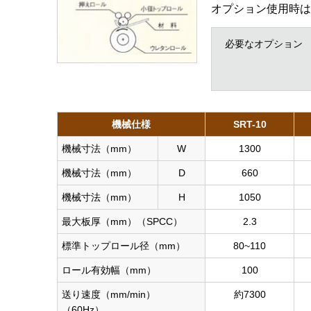
オプション使用時は
必要なオプション
機械仕様
SRT-10
機械寸法（mm）
W
1300
機械寸法（mm）
D
660
機械寸法（mm）
H
1050
最大板厚（mm）（SPCC）
2.3
標準トップロール径（mm）
80~110
ロール有効幅（mm）
100
送り速度（mm/min）
約7300
（60Hz）