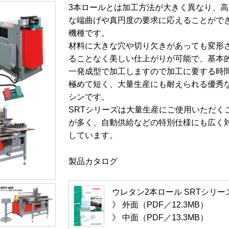
3本ロールとは加工方法が大きく異なり、高
な端曲げや真円度の要求に応えることがで
機種です。
材料に大きな穴や切り欠きがあっても変形
ることなく美しい仕上がりが可能で、基本
一発成型で加工しますので加工に要する時
極めて短く、大量生産にも耐えられる優秀
シンです。
SRTシリーズは大量生産にご使用いただく
が多く、自動供給などの特別仕様にも広く
しています。
製品カタログ
ウレタン2本ロール SRTシリー
》 外面（PDF／12.3MB）
》 中面（PDF／13.3MB）