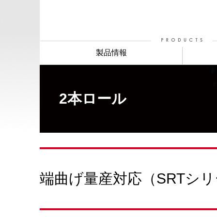
製品情報
2本ロール
端曲げ量産対応（SRTシ