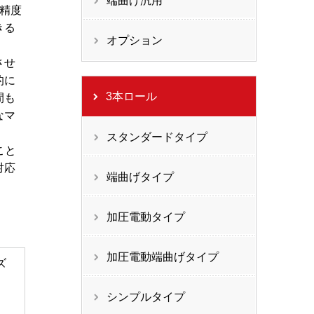
端曲げ汎用
精度
きる
オプション
させ
的に
3本ロール
間も
なマ
スタンダードタイプ
こと
対応
端曲げタイプ
加圧電動タイプ
加圧電動端曲げタイプ
ズ
シンプルタイプ