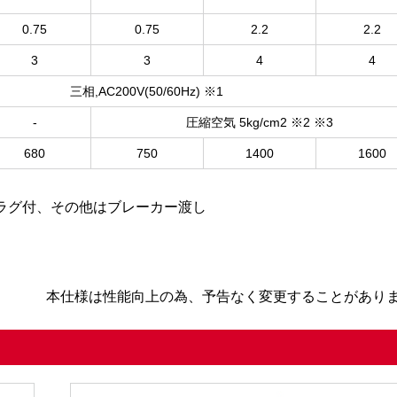
0.75
0.75
2.2
2.2
3
3
4
4
三相,AC200V(50/60Hz) ※1
-
圧縮空気 5kg/cm2 ※2 ※3
680
750
1400
1600
ムプラグ付、その他はブレーカー渡し
本仕様は性能向上の為、予告なく変更することがあり