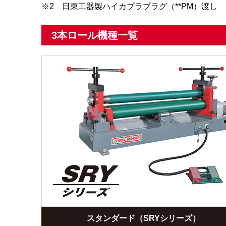
※2 日東工器製ハイカプラプラグ（**PM）渡し
3本ロール機種一覧
スタンダード（SRYシリーズ）