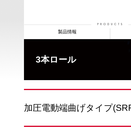
製品情報
3本ロール
加圧電動端曲げタイプ(SR