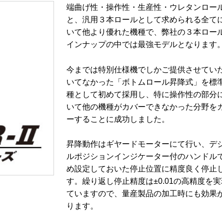
端曲げ性・操作性・生産性・ウレタンロー
と、汎用３本ロールとして求められる全て
いて他より優れた機種で、弊社の３本ロー
インナップの中では最強モデルとなります
今までは特別仕様機でしかご提供させてい
いてなかった「ボトムロール昇降式」を標
種として初めて採用し、特に操作性の部分
いて他の機種がカバーできなかった分野を
ーすることに成功しました。
昇降動作はギヤードモーターにて行い、デ
ルポジションインジケーター付のハンドル
め設定しておいた停止位置に精度良く停止
す。繰り返し停止精度は±0.01の高精度を
ていますので、量産製品の加工時にも効果
ります。