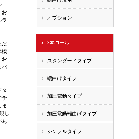
端曲げ汎用
ル
にお
オプション
ルラ
。
3本ロール
ただ
準機
にお
スタンダードタイプ
カバ
端曲げタイプ
ジタ
加圧電動タイプ
で予
しま
実現し
加圧電動端曲げタイプ
があ
シンプルタイプ