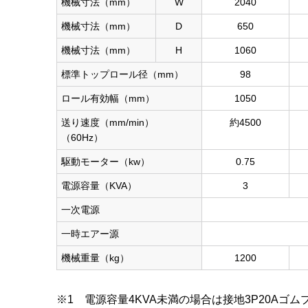
機械寸法（mm）
W
2040
機械寸法（mm）
D
650
機械寸法（mm）
H
1060
標準トップロール径（mm）
98
ロール有効幅（mm）
1050
送り速度（mm/min）
約4500
（60Hz）
駆動モーター（kw）
0.75
電源容量（KVA）
3
一次電源
一時エアー源
機械重量（kg）
1200
※1 電源容量4KVA未満の場合は接地3P20Aゴ