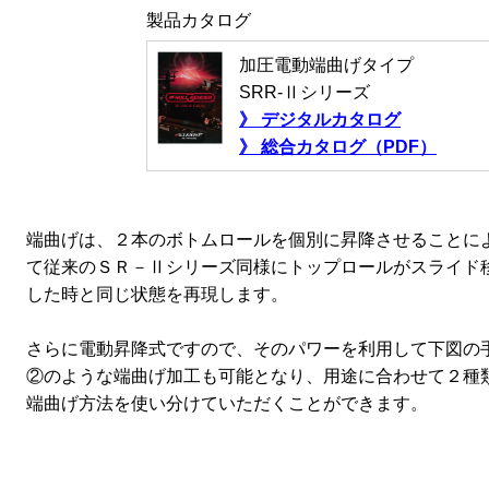
製品カタログ
加圧電動端曲げタイプ
SRR-Ⅱシリーズ
》
デジタルカタログ
》 総合カタログ（PDF）
端曲げは、２本のボトムロールを個別に昇降させることに
て従来のＳＲ－Ⅱシリーズ同様にトップロールがスライド
した時と同じ状態を再現します。
さらに電動昇降式ですので、そのパワーを利用して下図の
②のような端曲げ加工も可能となり、用途に合わせて２種
端曲げ方法を使い分けていただくことができます。