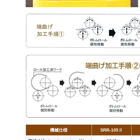
機械仕様
SRR-105Ⅱ